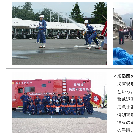
＜
消防団
・災害現
といった
警戒巡視
・応急手
特別警戒
・消火の
の手順、