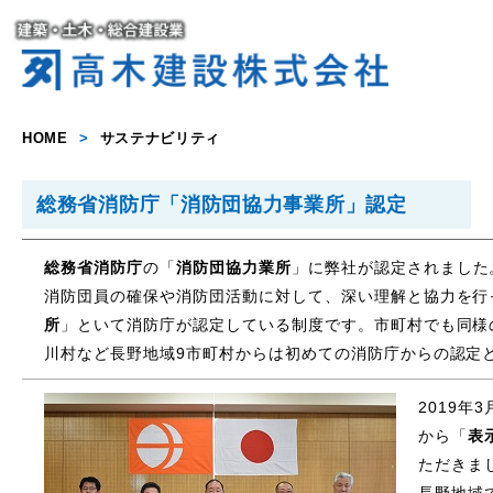
HOME
>
サステナビリティ
総務省消防庁「消防団協力事業所」認定
総務省消防庁
の「
消防団協力業所
」に弊社が認定されました
消防団員の確保や消防団活動に対して、深い理解と協力を行
所
」といて消防庁が認定している制度です。市町村でも同様
川村など長野地域9市町村からは初めての消防庁からの認定
2019年
から「
表
ただきま
長野地域