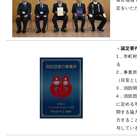
定をいた
＜
認定要
1，市町
る
2，事業
（目安と
3，消防
4，消防
に定める
関する協
力するこ
与してい