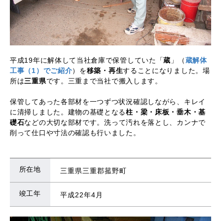
平成19年に解体して当社倉庫で保管していた「
蔵
」（
蔵解体
工事（1）でご紹介
）を
移築・再生
することになりました。場
所は
三重県
です。三重まで当社で搬入します。
保管してあった各部材を一つずつ状況確認しながら、キレイ
に清掃しました。建物の基礎となる
柱・梁・床板・垂木・基
礎石
などの大切な部材です。洗って汚れを落とし、カンナで
削って仕口や寸法の確認も行いました。
所在地
三重県三重郡菰野町
竣工年
平成22年4月