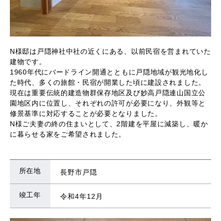
N様邸は戸隠神社中社の近くにある、以前民宿を営まれていた
建物です。
1960年代にバードライン開通とともに戸隠地域が観光地化し
た時代、多くの旅館・民宿が開業した頃に建設されました。
現在は重要伝統的建造物群保存地区及び妙高戸隠連山国立公
園地区内に位置し、それぞれの許可が必要になり、外観等と
修景基準に対応することが必要となりました。
N様ご夫妻の終の住まいとして、2階建を平屋に減築し、暖か
に暮らせる家をご希望されました。
所在地
長野市戸隠
竣工年
令和4年12月