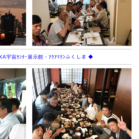
AXA宇宙ｾﾝﾀｰ展示館・ｱｸｱﾏﾘﾝふくしま ◆