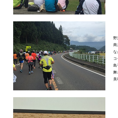
野
商
な
コ
島
舞
美