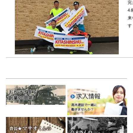
完
4
来
す