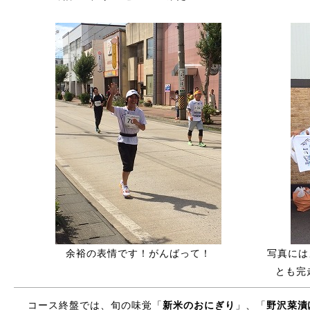
余裕の表情です！がんばって！
写真には
とも完
コース終盤では、旬の味覚「
新米のおにぎり
」、「
野沢菜漬