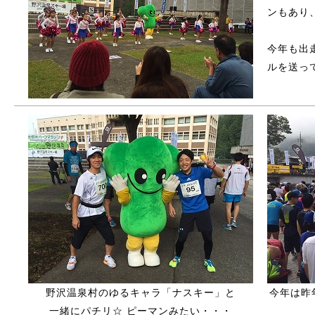
ンもあり
今年も出
ルを送っ
野沢温泉村のゆるキャラ「ナスキー」と
今年は昨
一緒にパチリ☆ ピーマンみたい・・・