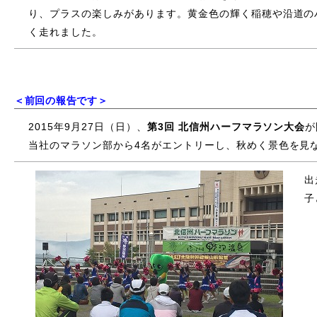
り、プラスの楽しみがあります。黄金色の輝く稲穂や沿道の
く走れました。
＜前回の報告です＞
2015年9月27日（日）、
第3回 北信州ハーフマラソン大会
が
当社のマラソン部から4名がエントリーし、秋めく景色を見
出
子